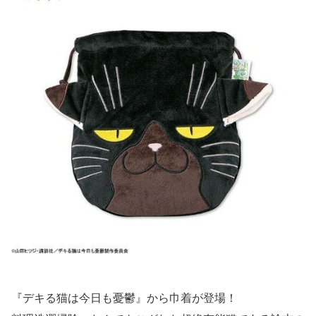
『デキる猫は今日も憂鬱』から巾着が登場！