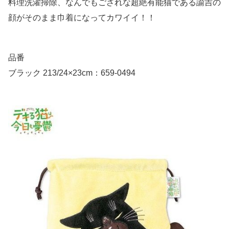
料理洗濯掃除、なんでもござれな超絶有能猫である諭吉の
顔がそのまま巾着になってカワイイ！！
品番
ブラック 213/24×23cm：659-0494