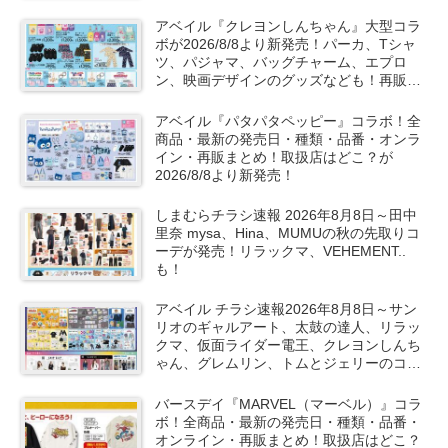
売り切れ、整理券は？
アベイル『クレヨンしんちゃん』大型コラ
ボが2026/8/8より新発売！パーカ、Tシャ
ツ、パジャマ、バッグチャーム、エプロ
ン、映画デザインのグッズなども！再販売
は？口コミ、売り切れ、入荷数、販売状
況！
アベイル『パタパタペッピー』コラボ！全
商品・最新の発売日・種類・品番・オンラ
イン・再販まとめ！取扱店はどこ？が
2026/8/8より新発売！
しまむらチラシ速報 2026年8月8日～田中
里奈 mysa、Hina、MUMUの秋の先取りコ
ーデが発売！リラックマ、VEHEMENT..
も！
アベイル チラシ速報2026年8月8日～サン
リオのギャルアート、太鼓の達人、リラッ
クマ、仮面ライダー電王、クレヨンしんち
ゃん、グレムリン、トムとジェリーのコラ
ボや秋服が新発売！
バースデイ『MARVEL（マーベル）』コラ
ボ！全商品・最新の発売日・種類・品番・
オンライン・再販まとめ！取扱店はどこ？