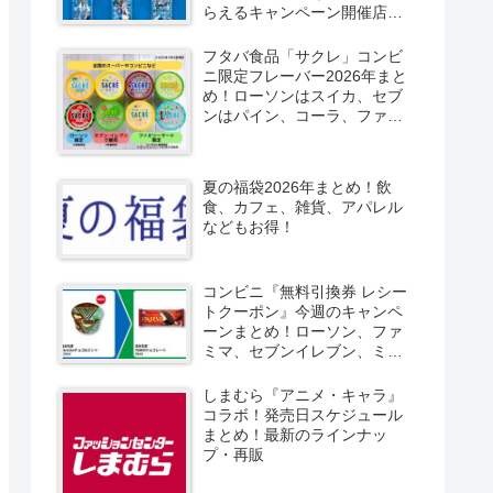
らえるキャンペーン開催店は
どこ？2026/8/4～コンビニ限
定で6種類！見分け方！セブ
フタバ食品「サクレ」コンビ
ン、ファミマ、ローソン、デ
ニ限定フレーバー2026年まと
イリーヤマザキ、ミニストッ
め！ローソンはスイカ、セブ
プなどで！クーラーバッグ
ンはパイン、コーラ、ファミ
も！
マはソルティライチ！種類・
口コミ！
夏の福袋2026年まとめ！飲
食、カフェ、雑貨、アパレル
などもお得！
コンビニ『無料引換券 レシー
トクーポン』今週のキャンペ
ーンまとめ！ローソン、ファ
ミマ、セブンイレブン、ミニ
ストップも！
しまむら『アニメ・キャラ』
コラボ！発売日スケジュール
まとめ！最新のラインナッ
プ・再販