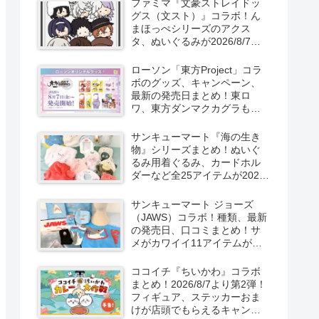
ファミマ『文豪ストレイドッ
新発売！
グス（文スト）』コラボ！ん
まほっぺシリーズのアクス
タ、ぬいぐるみが2026/8/7～
新発売！取扱店はどこ？
ローソン「東方Project」コラ
ボのグッズ、キャンペーン、
最新の発売日まとめ！東ロ
ワ、東方ダンマクカグラも！
取扱店舗はどこ？東方
LostWordのプラモ風アクキ
サンキューマート『海の生き
ー、カラビナ、クリアファイ
物』シリーズまとめ！ぬいぐ
ルが2026/8/7より新発売！
るみ用着ぐるみ、カードホル
ダーなど全25アイテムが2026
年8月より新発売！サイズ、口
コミ！
サンキューマート ジョーズ
（JAWS）コラボ！種類、最新
の発売日、口コミまとめ！サ
メがカワイイ11アイテムが
2026年夏より新発売！
ココイチ『ちいかわ』コラボ
まとめ！2026/8/7より第2弾！
フィギュア、ステッカーおま
けが店頭でもらえるキャンペ