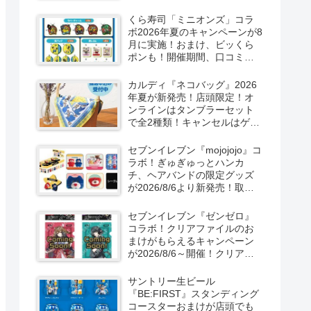
ーン！抽選でグッズも当た
る！
くら寿司「ミニオンズ」コラ
ボ2026年夏のキャンペーンが8
月に実施！おまけ、ビッくら
ポンも！開催期間、口コミ、
売り切れまとめ！
カルディ『ネコバッグ』2026
年夏が新発売！店頭限定！オ
ンラインはタンブラーセット
で全2種類！キャンセルはゲリ
ラ販売も実施！
セブンイレブン『mojojojo』コ
ラボ！ぎゅぎゅっとハンカ
チ、ヘアバンドの限定グッズ
が2026/8/6より新発売！取扱
店はどこ？シークレットも！
セブンイレブン『ゼンゼロ』
コラボ！クリアファイルのお
まけがもらえるキャンペーン
が2026/8/6～開催！クリアカ
ード付き明治チョコも新発
売！
サントリー生ビール
『BE:FIRST』スタンディング
コースターおまけが店頭でも