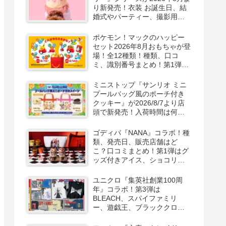
り新発売！衣装 お誕生日、結
婚式やパーティー、撮影用グ
ッズも！
ポケモン！マックのハッピー
セット2026年8月おもちゃが登
場！全12種類！種類、口コ
ミ、識別番号まとめ！第1弾は
8月7日より！
ミニストップ『サンリオ ミニ
プールバッグ風のポーチ付き
クッキー』が2026/8/7より店
頭で新発売！入荷時間は何
時？オンライン先行販売も実
施！キティ&ダニエル、マイメ
ゴディバ『NANA』コラボ！種
ロ＆クロミの2種類！
類、発売日、販売店舗はど
こ？口コミまとめ！第1弾はグ
ッズ付きアイス、ショコリキ
サー、タンブラーが2026/8/7
より新発売！第2弾は限定チョ
ユニクロ『集英社創業100周
コレートなどが2026年10月？
年』コラボ！第3弾は
再販売は？
BLEACH、スパイファミリ
ー、遊戯王、ブラッククロー
バー、マッシュルの5作品13柄
の半袖Tシャツが2026/8/7より