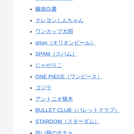
幽遊白書
クレヨンしんちゃん
ワンカップ大関
orion（オリオンビール）
SPAM（スパム）
じゃがりこ
ONE PIECE（ワンピース）
ゴジラ
アントニオ猪木
BULLET CLUB（バレットクラブ）
STARDOM（スターダム）
拾い猫のモチャ