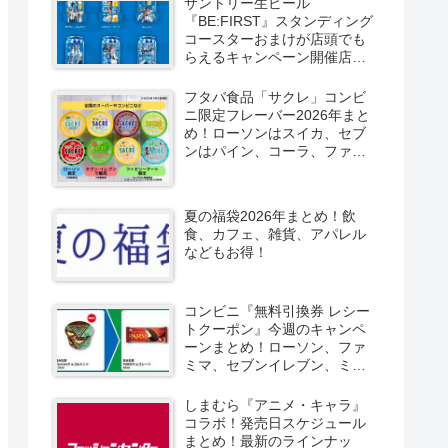
サントリー生ビール
『BE:FIRST』スタンディング
コースターおまけが店頭でも
らえるキャンペーン開催店は
どこ？2026/8/4～コンビニ限
定で6種類！見分け方！セブ
フタバ食品「サクレ」コンビ
ン、ファミマ、ローソン、デ
ニ限定フレーバー2026年まと
イリーヤマザキ、ミニストッ
め！ローソンはスイカ、セブ
プなどで！クーラーバッグ
ンはパイン、コーラ、ファミ
も！
マはソルティライチ！種類・
口コミ！
夏の福袋2026年まとめ！飲
食、カフェ、雑貨、アパレル
などもお得！
コンビニ『無料引換券 レシー
トクーポン』今週のキャンペ
ーンまとめ！ローソン、ファ
ミマ、セブンイレブン、ミニ
ストップも！
しまむら『アニメ・キャラ』
コラボ！発売日スケジュール
まとめ！最新のラインナッ