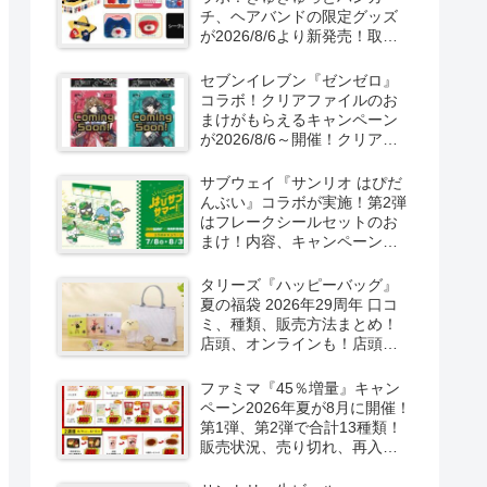
チ、ヘアバンドの限定グッズ
が2026/8/6より新発売！取扱
店はどこ？シークレットも！
セブンイレブン『ゼンゼロ』
コラボ！クリアファイルのお
まけがもらえるキャンペーン
が2026/8/6～開催！クリアカ
ード付き明治チョコも新発
売！
サブウェイ『サンリオ はぴだ
んぶい』コラボが実施！第2弾
はフレークシールセットのお
まけ！内容、キャンペーンま
とめ！
タリーズ『ハッピーバッグ』
夏の福袋 2026年29周年 口コ
ミ、種類、販売方法まとめ！
店頭、オンラインも！店頭と
オンラインで！
ファミマ『45％増量』キャン
ペーン2026年夏が8月に開催！
第1弾、第2弾で合計13種類！
販売状況、売り切れ、再入荷
は？