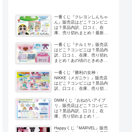
一番くじ『クレヨンしんちゃ
ん』販売店はどこ？コンビニ
は？景品内訳、口コミ、在
庫、売り切れまとめ！最新は
夏のバケーションだゾが
2026/8/8より新発売！
一番くじ『ナルミヤ』販売店
はどこ？コンビニは？景品内
訳、口コミ、在庫、売り切れ
まとめ！あの頃のときめきメ
モリーズが2026/8/8よりファ
ミマで新発売！しまむら系列
一番くじ『勝利の女神：
のアベイルも！
NIKKE（メガニケ）』販売店
はどこ？コンビニは？景品内
訳、口コミ、在庫、売り切れ
まとめ！最新は
CHAPTER8（第8弾）が
DMMくじ「おねがいアイプ
2026/8/8より新発売！
リ」販売店はどこ？コンビニ
は？景品内訳、口コミ、在
庫、売り切れまとめ！
2026/8/7よりローソンなどで
新発売！
Happyくじ『MARVEL』販売