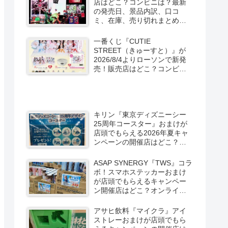
店はどこ？コンビニは？最新
の発売日、景品内訳、口コ
ミ、在庫、売り切れまとめ！
スパイダーマン：ブランド・
ニュー・デイが2026/8/7より
一番くじ『CUTIE
ローソン、ファミマなどで新
STREET（きゅーすと）』が
発売！
2026/8/4よりローソンで新発
売！販売店はどこ？コンビニ
は？景品内訳、口コミ、在
庫、売り切れまとめ！コンビ
ニではキャンペーンも？しま
むら系列アベイルも！
キリン『東京ディズニーシー
25周年コースター』おまけが
店頭でもらえる2026年夏キャ
ンペーンの開催店はどこ？全6
種類でグーフィー、ドナル
ド、チップとデールなども！
ASAP SYNERGY『TWS』コラ
ボ！スマホステッカーおまけ
が店頭でもらえるキャンペー
ン開催店はどこ？オンライン
はグッズも！限定缶もドンキ
などで新発売！
アサヒ飲料『マイクラ』アイ
ストレーおまけが店頭でもら