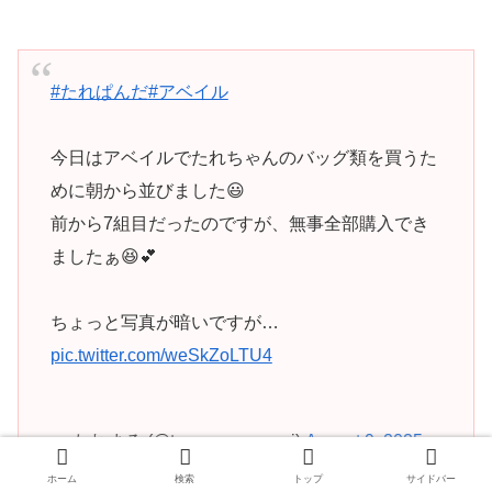
#たれぱんだ
#アベイル
今日はアベイルでたれちゃんのバッグ類を買うた
めに朝から並びました😃
前から7組目だったのですが、無事全部購入でき
ましたぁ😆💕
ちょっと写真が暗いですが…
pic.twitter.com/weSkZoLTU4
— たれまる (@tare_yuzu_mugi)
August 9, 2025
ホーム
検索
トップ
サイドバー