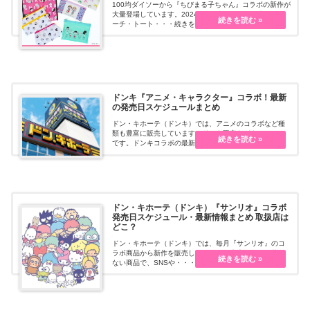
100均ダイソーから『ちびまる子ちゃん』コラボの新作が
大量登場しています。2024年2月末頃からの販売で、ポ
ーチ・トート・・・続きを読む
ドンキ『アニメ・キャラクター』コラボ！最新
の発売日スケジュールまとめ
ドン・キホーテ（ドンキ）では、アニメのコラボなど種
類も豊富に販売しています。ドンキ限定などもオススメ
です。ドンキコラボの最新情報・予定・発売日スケジュ
ール、口コミ、商品ラインナップ、再販についてなどを
まとめます。
ドン・キホーテ（ドンキ）『サンリオ』コラボ
発売日スケジュール・最新情報まとめ 取扱店は
どこ？
ドン・キホーテ（ドンキ）では、毎月『サンリオ』のコ
ラボ商品から新作を販売しています。広告などに掲載の
ない商品で、SNSや・・・続きを読む