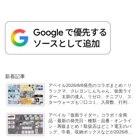
新着記事
アベイル2026/8/8発売のコラボまとめ！リ
ラックマ、クレヨンしんちゃん、仮面ライ
ダー、太鼓の達人、リゼロ、テニプリ、ス
ターウォーズも♡口コミ、入荷数、行列、
売り切れ、整理券は？
アベイル『仮面ライダー』コラボ！全商
品・最新の発売日・種類・品番・オンライ
ン・再販まとめ！取扱店はどこ？電王のバ
ッグ、巾着、収納ボックスなどが2026/8/8
より新発売！