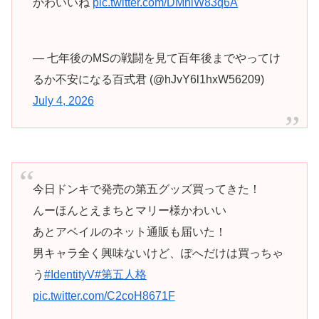
かわいいね
pic.twitter.com/DMhlW83q6A
— 七年後のMSの戦闘を見て百年後までやってけ
るか不安になる百式君 (@hJvY6l1hxW56209)
July 4, 2026
今日ドンキで発売の第五グッズ買ってきた！
んーほんとえまちとマリー様かわいい
あとアベイルのネット通販も届いた！
男キャラ全く興味ないけど、ぽへだけは買っちゃ
う
#IdentityV
#第五人格
pic.twitter.com/C2coH8671F