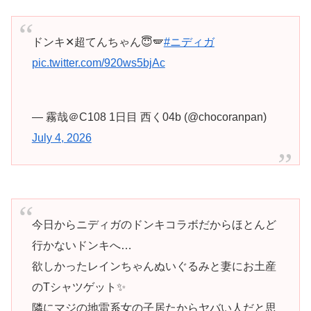
ドンキ✕超てんちゃん😇🪽
#ニディガ
pic.twitter.com/920ws5bjAc
— 霧哉＠C108 1日目 西く04b (@chocoranpan)
July 4, 2026
今日からニディガのドンキコラボだからほとんど
行かないドンキへ…
欲しかったレインちゃんぬいぐるみと妻にお土産
のTシャツゲット✨
隣にマジの地雷系女の子居たからヤバい人だと思