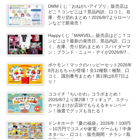
DMMくじ「おねがいアイプリ」販売店は
どこ？コンビニは？景品内訳、口コミ、在
庫、売り切れまとめ！2026/8/7よりローソ
ンなどで新発売！
Happyくじ『MARVEL』販売店はどこ？コ
ンビニは？最新の発売日、景品内訳、口コ
ミ、在庫、売り切れまとめ！スパイダーマ
ン：ブランド・ニュー・デイが2026/8/7よ
りローソン、ファミマなどで新発売！
ポケモン！マックのハッピーセット2026年
8月おもちゃが登場！全12種類！種類、口
コミ、識別番号まとめ！第1弾は8月7日よ
り！
ココイチ『ちいかわ』コラボまとめ！
2026/8/7より第2弾！フィギュア、ステッ
カーおまけが店頭でもらえるキャンペー
ン！抽選でグッズも当たる！
ドンキホーテ『夏の福袋』2026年！100円
～10万円でコスメや家電・ゲームも！中身
ネタバレ・口コミ・販売期間・チラシ！取