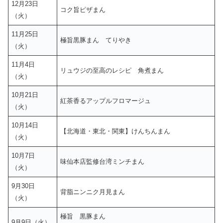
12月23日
コク旨ピザまん
（火）
11月25日
極旨黒豚まん てりやき
（火）
11月4日
リュウジの至高のレシピ 角煮まん
（火）
10月21日
紅茶香るアップルフロマージュ
（火）
10月14日
【北海道・東北・関東】けんちんまん
（火）
10月7日
味仙本店監修台湾ミンチまん
（火）
9月30日
背脂ニンニク月見まん
（火）
極旨 黒豚まん
9月9日（火）