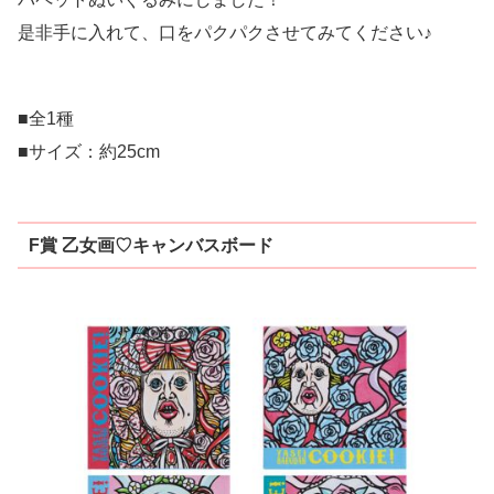
是非手に入れて、口をパクパクさせてみてください♪
■全1種
■サイズ：約25cm
F賞 ⼄⼥画♡キャンバスボード