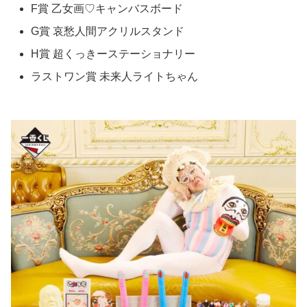
F賞 ⼄⼥画♡キャンバスボード
G賞 哀愁人間アクリルスタンド
H賞 超くっきーステーショナリー
ラストワン賞 未来⼈ライトちゃん