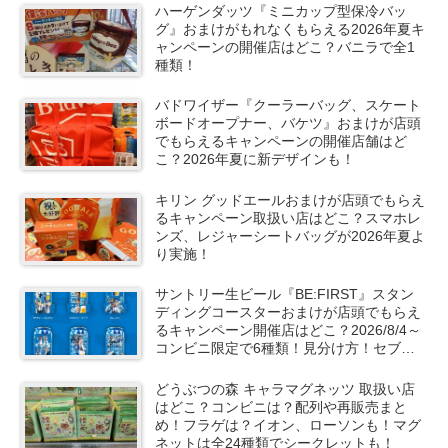
ハーゲンダッツ『ミニカップ型保冷バッ
グ』おまけがもれなくもらえる2026年夏キ
ャンペーンの開催店はどこ？バニラで全1
種類！
バドワイザー『クーラーバッグ、スケート
ボードオープナー、バケツ』おまけが店頭
でもらえるキャンペーンの開催店舗はど
こ？2026年夏に新デザインも！
キリン グッドエールおまけが店頭でもらえ
るキャンペーン取扱い店はどこ？スマホレ
ンズ、レジャーシートバッグが2026年夏よ
り実施！
サントリー生ビール『BE:FIRST』スタン
ディングコースターおまけが店頭でもらえ
るキャンペーン開催店はどこ？2026/8/4～
コンビニ限定で6種類！見分け方！セブ
ン、ファミマ、ローソン、デイリーヤマザ
キ、ミニストップなどで！クーラーバッグ
どうぶつの森 キャラマグネッツ 取扱い店
も！
はどこ？コンビニは？配列や再販売まと
め！フラゲは？イオン、ローソンも！マグ
ネットは全24種類でシークレットも！