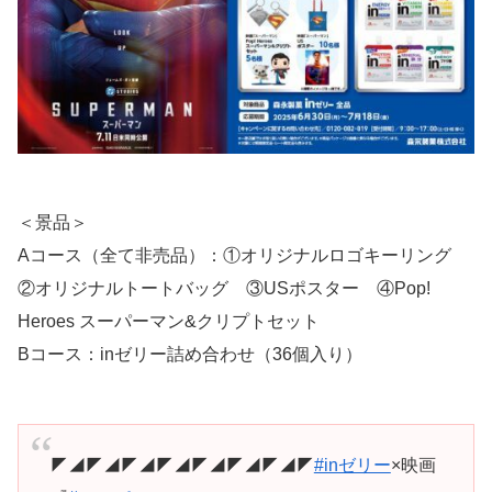
＜景品＞
Aコース（全て非売品）：①オリジナルロゴキーリング
②オリジナルトートバッグ ③USポスター ④Pop!
Heroes スーパーマン&クリプトセット
Bコース：inゼリー詰め合わせ（36個入り）
◤◢◤◢◤◢◤◢◤◢◤◢◤◢◤
#inゼリー
×映画