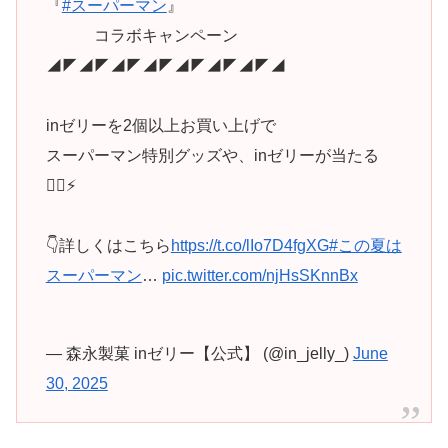
『
#スーパーマン
』
コラボキャンペーン
◢◤◢◤◢◤◢◤◢◤◢◤◢◤◢
inゼリーを2個以上お買い上げで
スーパーマン特別グッズや、inゼリーが当たる
🦸‍♂️⚡️
👇詳しくはこちら
https://t.co/lIo7D4fgXG
#この夏は
スーパーマン
…
pic.twitter.com/njHsSKnnBx
— 森永製菓 inゼリー【公式】 (@in_jelly_)
June
30, 2025