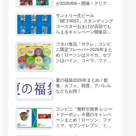
が2026/8/6～開催！クリアカ
ード付き明治チョコも新発
売！
サントリー生ビール
『BE:FIRST』スタンディング
コースターおまけが店頭でも
らえるキャンペーン開催店は
どこ？2026/8/4～コンビニ限
定で6種類！見分け方！セブ
フタバ食品「サクレ」コンビ
ン、ファミマ、ローソン、デ
ニ限定フレーバー2026年まと
イリーヤマザキ、ミニストッ
め！ローソンはスイカ、セブ
プなどで！クーラーバッグ
ンはパイン、コーラ、ファミ
も！
マはソルティライチ！種類・
口コミ！
夏の福袋2026年まとめ！飲
食、カフェ、雑貨、アパレル
などもお得！
コンビニ『無料引換券 レシー
トクーポン』今週のキャンペ
ーンまとめ！ローソン、ファ
ミマ、セブンイレブン、ミニ
ストップも！