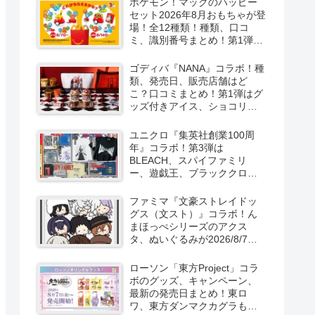
ポケモン！マックのハッピー
セット2026年8月おもちゃが登
場！全12種類！種類、口コ
ミ、識別番号まとめ！第1弾は
8月7日より！
ゴディバ『NANA』コラボ！種
類、発売日、販売店舗はど
こ？口コミまとめ！第1弾はグ
ッズ付きアイス、ショコリキ
サー、タンブラーが2026/8/7
より新発売！第2弾は限定チョ
ユニクロ『集英社創業100周
コレートなどが2026年10月？
年』コラボ！第3弾は
再販売は？
BLEACH、スパイファミリ
ー、遊戯王、ブラッククロー
バー、マッシュルの5作品13柄
の半袖Tシャツが2026/8/7より
ファミマ『文豪ストレイドッ
新発売！
グス（文スト）』コラボ！ん
まほっぺシリーズのアクス
タ、ぬいぐるみが2026/8/7～
新発売！取扱店はどこ？
ローソン「東方Project」コラ
ボのグッズ、キャンペーン、
最新の発売日まとめ！東ロ
ワ、東方ダンマクカグラも！