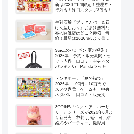
新は2026年8/8限定！整理券・
行列も！終日スタンプ3倍も！
牛乳石鹸『ブックカバー＆石
けん型しおり』おまけ無料配
布の開催店はどこ？赤箱・青
箱！最新は2026/8/8より書店
で実施！
Suicaのペンギン 夏の福袋！
2026年！予約・販売期間・セ
ット内容・口コミ・中身ネタ
バレまとめ！Penstaラッキー
バッグ2026Summerが
2026/8/8より新発売！
ドンキホーテ『夏の福袋』
2026年！100円～10万円でコ
スメや家電・ゲームも！中身
ネタバレ・口コミ・販売期
間・チラシ！取扱店はどこ？
3COINS『ペット アニバーサ
リー』シリーズが2026年8月よ
り新発売！衣装 お誕生日、結
婚式やパーティー、撮影用グ
ッズも！