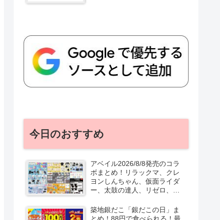
今日のおすすめ
アベイル2026/8/8発売のコラ
ボまとめ！リラックマ、クレ
ヨンしんちゃん、仮面ライダ
ー、太鼓の達人、リゼロ、テ
ニプリ、スターウォーズも♡
口コミ、入荷数、行列、売り
築地銀だこ「銀だこの日」ま
切れ、整理券は？
とめ！88円で食べられる！最