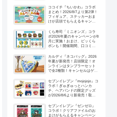
取扱店舗はどこ？東方
LostWordのプラモ風アクキ
ココイチ『ちいかわ』コラボ
ー、カラビナ、クリアファイ
まとめ！2026/8/7より第2弾！
ルが2026/8/7より新発売！
フィギュア、ステッカーおま
けが店頭でもらえるキャンペ
ーン！抽選でグッズも当た
る！
くら寿司「ミニオンズ」コラ
ボ2026年夏のキャンペーンが8
月に実施！おまけ、ビッくら
ポンも！開催期間、口コミ、
売り切れまとめ！
カルディ『ネコバッグ』2026
年夏が新発売！店頭限定！オ
ンラインはタンブラーセット
で全2種類！キャンセルはゲリ
ラ販売も実施！
セブンイレブン『mojojojo』コ
ラボ！ぎゅぎゅっとハンカ
チ、ヘアバンドの限定グッズ
が2026/8/6より新発売！取扱
店はどこ？シークレットも！
セブンイレブン『ゼンゼロ』
コラボ！クリアファイルのお
まけがもらえるキャンペーン