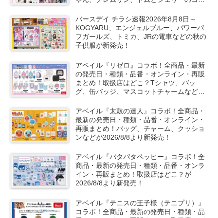
ボや秋服が新発売！
バースデイ チラシ速報2026年8月8日～
KOGYARU、エンジェルブルー、パワーパ
フガールズ、トミカ、JRの電車などの秋の
子供服が新発売！
アベイル『リゼロ』コラボ！全商品・最新
の発売日・種類・品番・オンライン・再販
まとめ！取扱店はどこ？Tシャツ、バッ
グ、缶バッジ、マスコットチャームなどが
2026/8/8より新発売！
アベイル『太鼓の達人』コラボ！全商品・
最新の発売日・種類・品番・オンライン・
再販まとめ！バッグ、チャーム、クッショ
ンなどが2026/8/8より新発売！
アベイル『パタパタペッピー』コラボ！全
商品・最新の発売日・種類・品番・オンラ
イン・再販まとめ！取扱店はどこ？が
2026/8/8より新発売！
アベイル『テニスの王子様（テニプリ）』
コラボ！全商品・最新の発売日・種類・品