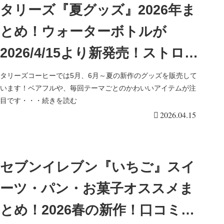
売！
タリーズ『夏グッズ』2026年ま
とめ！ウォーターボトルが
2026/4/15より新発売！ストロベ
リー柄のワンプッシュステンレ
タリーズコーヒーでは5月、6月～夏の新作のグッズを販売して
います！ベアフルや、毎回テーマごとのかわいいアイテムが注
スタンブラー、ベアフル＆チェ
目です・・・続きを読む
2026.04.15
ック柄エコバッグ、ミニテデ
ィ、お月見ベアフルクリップ
も！
セブンイレブン『いちご』スイ
ーツ・パン・お菓子オススメま
とめ！2026春の新作！口コミ・