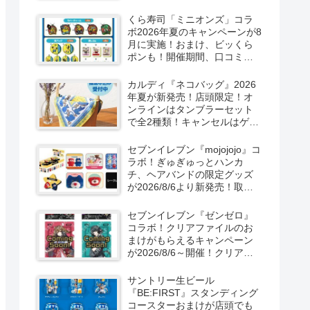
ーン！抽選でグッズも当た
る！
くら寿司「ミニオンズ」コラ
ボ2026年夏のキャンペーンが8
月に実施！おまけ、ビッくら
ポンも！開催期間、口コミ、
売り切れまとめ！
カルディ『ネコバッグ』2026
年夏が新発売！店頭限定！オ
ンラインはタンブラーセット
で全2種類！キャンセルはゲリ
ラ販売も実施！
セブンイレブン『mojojojo』コ
ラボ！ぎゅぎゅっとハンカ
チ、ヘアバンドの限定グッズ
が2026/8/6より新発売！取扱
店はどこ？シークレットも！
セブンイレブン『ゼンゼロ』
コラボ！クリアファイルのお
まけがもらえるキャンペーン
が2026/8/6～開催！クリアカ
ード付き明治チョコも新発
売！
サントリー生ビール
『BE:FIRST』スタンディング
コースターおまけが店頭でも