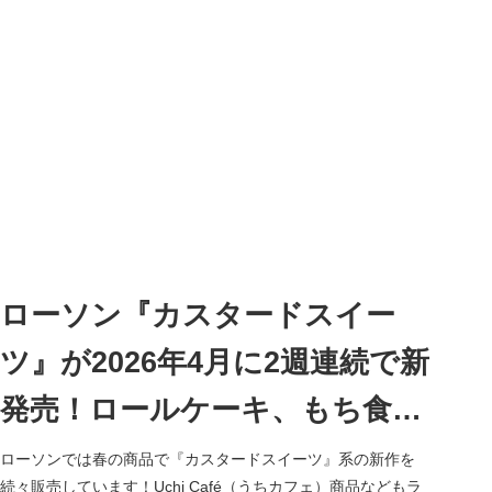
ローソン『カスタードスイー
ツ』が2026年4月に2週連続で新
発売！ロールケーキ、もち食感
ロール、パイシューなど7品！
ローソンでは春の商品で『カスタードスイーツ』系の新作を
続々販売しています！Uchi Café（うちカフェ）商品などもラ