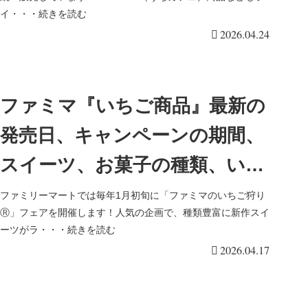
口コミ・ラインナップ・発売日
イ・・・続きを読む
2026.04.24
まとめ！
ファミマ『いちご商品』最新の
発売日、キャンペーンの期間、
スイーツ、お菓子の種類、いち
ご狩り、口コミまとめ！とろけ
ファミリーマートでは毎年1月初旬に「ファミマのいちご狩り
Ⓡ」フェアを開催します！人気の企画で、種類豊富に新作スイ
る食感ぎゅっといちご、いちご
ーツがラ・・・続きを読む
2026.04.17
モッチ、北海道産練乳のいちご
氷バーも2026年4月より新発