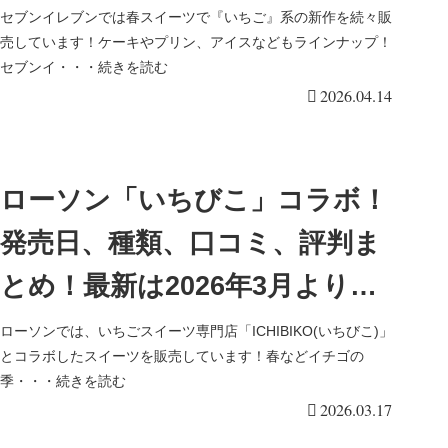
ラインナップ・発売日！いちご
セブンイレブンでは春スイーツで『いちご』系の新作を続々販
売しています！ケーキやプリン、アイスなどもラインナップ！
オールドファッション、いちご
セブンイ・・・続きを読む
2026.04.14
練乳氷、さくらティーラテなど
が3/17より新発売！
ローソン「いちびこ」コラボ！
発売日、種類、口コミ、評判ま
とめ！最新は2026年3月よりロ
ールケーキなどが新発売！
ローソンでは、いちごスイーツ専門店「ICHIBIKO(いちびこ)」
とコラボしたスイーツを販売しています！春などイチゴの
季・・・続きを読む
2026.03.17