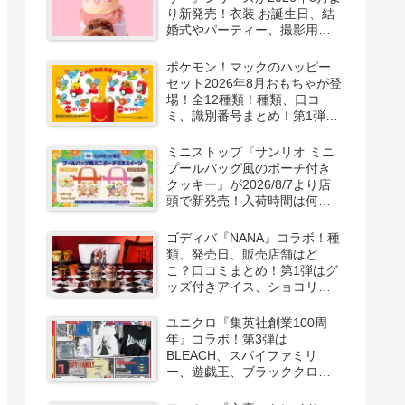
り新発売！衣装 お誕生日、結
婚式やパーティー、撮影用グ
ッズも！
ポケモン！マックのハッピー
セット2026年8月おもちゃが登
場！全12種類！種類、口コ
ミ、識別番号まとめ！第1弾は
8月7日より！
ミニストップ『サンリオ ミニ
プールバッグ風のポーチ付き
クッキー』が2026/8/7より店
頭で新発売！入荷時間は何
時？オンライン先行販売も実
施！キティ&ダニエル、マイメ
ゴディバ『NANA』コラボ！種
ロ＆クロミの2種類！
類、発売日、販売店舗はど
こ？口コミまとめ！第1弾はグ
ッズ付きアイス、ショコリキ
サー、タンブラーが2026/8/7
より新発売！第2弾は限定チョ
ユニクロ『集英社創業100周
コレートなどが2026年10月？
年』コラボ！第3弾は
再販売は？
BLEACH、スパイファミリ
ー、遊戯王、ブラッククロー
バー、マッシュルの5作品13柄
の半袖Tシャツが2026/8/7より