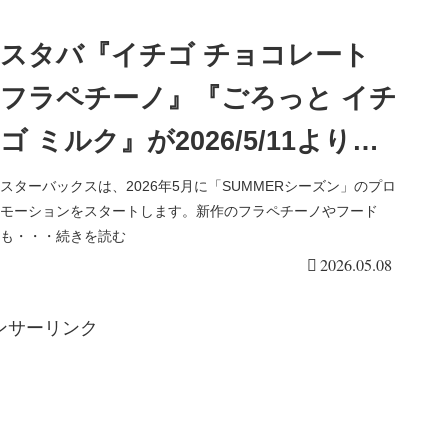
スタバ『イチゴ チョコレート
フラペチーノ』『ごろっと イチ
ゴ ミルク』が2026/5/11より新
発売！新作フード、ohora（オ
スターバックスは、2026年5月に「SUMMERシーズン」のプロ
モーションをスタートします。新作のフラペチーノやフード
ホーラ）のネイルシールも！
も・・・続きを読む
2026.05.08
ンサーリンク