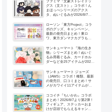
ファミマ『文豪ストレイドッ
新発売！
グス（文スト）』コラボ！ん
まほっぺシリーズのアクス
タ、ぬいぐるみが2026/8/7～
新発売！取扱店はどこ？
ローソン「東方Project」コラ
ボのグッズ、キャンペーン、
最新の発売日まとめ！東ロ
ワ、東方ダンマクカグラも！
取扱店舗はどこ？東方
LostWordのプラモ風アクキ
サンキューマート『海の生き
ー、カラビナ、クリアファイ
物』シリーズまとめ！ぬいぐ
ルが2026/8/7より新発売！
るみ用着ぐるみ、カードホル
ダーなど全25アイテムが2026
年8月より新発売！サイズ、口
コミ！
サンキューマート ジョーズ
（JAWS）コラボ！種類、最新
の発売日、口コミまとめ！サ
メがカワイイ11アイテムが
2026年夏より新発売！
ココイチ『ちいかわ』コラボ
まとめ！2026/8/7より第2弾！
フィギュア、ステッカーおま
けが店頭でもらえるキャンペ