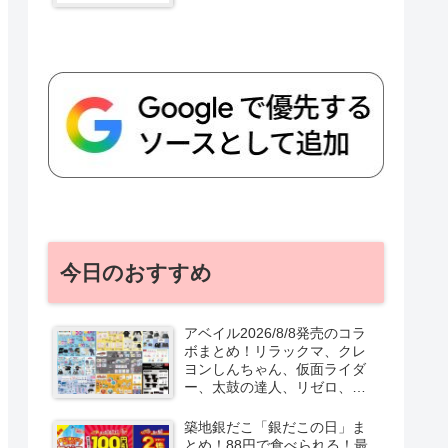
今日のおすすめ
アベイル2026/8/8発売のコラ
ボまとめ！リラックマ、クレ
ヨンしんちゃん、仮面ライダ
ー、太鼓の達人、リゼロ、テ
ニプリ、スターウォーズも♡
口コミ、入荷数、行列、売り
築地銀だこ「銀だこの日」ま
切れ、整理券は？
とめ！88円で食べられる！最