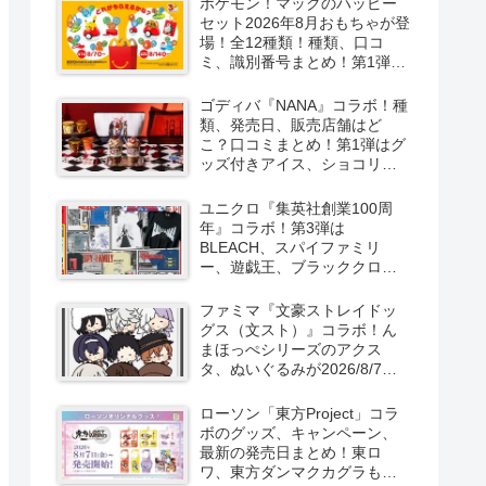
ポケモン！マックのハッピー
セット2026年8月おもちゃが登
場！全12種類！種類、口コ
ミ、識別番号まとめ！第1弾は
8月7日より！
ゴディバ『NANA』コラボ！種
類、発売日、販売店舗はど
こ？口コミまとめ！第1弾はグ
ッズ付きアイス、ショコリキ
サー、タンブラーが2026/8/7
より新発売！第2弾は限定チョ
ユニクロ『集英社創業100周
コレートなどが2026年10月？
年』コラボ！第3弾は
再販売は？
BLEACH、スパイファミリ
ー、遊戯王、ブラッククロー
バー、マッシュルの5作品13柄
の半袖Tシャツが2026/8/7より
ファミマ『文豪ストレイドッ
新発売！
グス（文スト）』コラボ！ん
まほっぺシリーズのアクス
タ、ぬいぐるみが2026/8/7～
新発売！取扱店はどこ？
ローソン「東方Project」コラ
ボのグッズ、キャンペーン、
最新の発売日まとめ！東ロ
ワ、東方ダンマクカグラも！