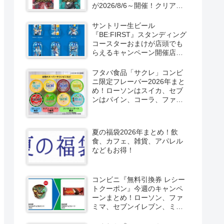
が2026/8/6～開催！クリアカ
ード付き明治チョコも新発
売！
サントリー生ビール
『BE:FIRST』スタンディング
コースターおまけが店頭でも
らえるキャンペーン開催店は
どこ？2026/8/4～コンビニ限
定で6種類！見分け方！セブ
フタバ食品「サクレ」コンビ
ン、ファミマ、ローソン、デ
ニ限定フレーバー2026年まと
イリーヤマザキ、ミニストッ
め！ローソンはスイカ、セブ
プなどで！クーラーバッグ
ンはパイン、コーラ、ファミ
も！
マはソルティライチ！種類・
口コミ！
夏の福袋2026年まとめ！飲
食、カフェ、雑貨、アパレル
などもお得！
コンビニ『無料引換券 レシー
トクーポン』今週のキャンペ
ーンまとめ！ローソン、ファ
ミマ、セブンイレブン、ミニ
ストップも！