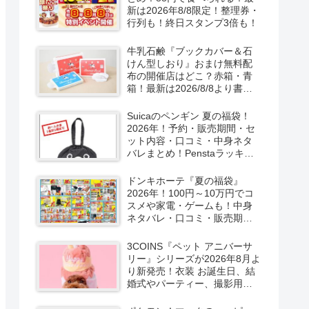
新は2026年8/8限定！整理券・
行列も！終日スタンプ3倍も！
牛乳石鹸『ブックカバー＆石
けん型しおり』おまけ無料配
布の開催店はどこ？赤箱・青
箱！最新は2026/8/8より書店
で実施！
Suicaのペンギン 夏の福袋！
2026年！予約・販売期間・セ
ット内容・口コミ・中身ネタ
バレまとめ！Penstaラッキー
バッグ2026Summerが
2026/8/8より新発売！
ドンキホーテ『夏の福袋』
2026年！100円～10万円でコ
スメや家電・ゲームも！中身
ネタバレ・口コミ・販売期
間・チラシ！取扱店はどこ？
3COINS『ペット アニバーサ
リー』シリーズが2026年8月よ
り新発売！衣装 お誕生日、結
婚式やパーティー、撮影用グ
ッズも！