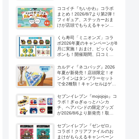
取扱店舗はどこ？東方
LostWordのプラモ風アクキ
ココイチ『ちいかわ』コラボ
ー、カラビナ、クリアファイ
まとめ！2026/8/7より第2弾！
ルが2026/8/7より新発売！
フィギュア、ステッカーおま
けが店頭でもらえるキャンペ
ーン！抽選でグッズも当た
る！
くら寿司「ミニオンズ」コラ
ボ2026年夏のキャンペーンが8
月に実施！おまけ、ビッくら
ポンも！開催期間、口コミ、
売り切れまとめ！
カルディ『ネコバッグ』2026
年夏が新発売！店頭限定！オ
ンラインはタンブラーセット
で全2種類！キャンセルはゲリ
ラ販売も実施！
セブンイレブン『mojojojo』コ
ラボ！ぎゅぎゅっとハンカ
チ、ヘアバンドの限定グッズ
が2026/8/6より新発売！取扱
店はどこ？シークレットも！
セブンイレブン『ゼンゼロ』
コラボ！クリアファイルのお
まけがもらえるキャンペーン