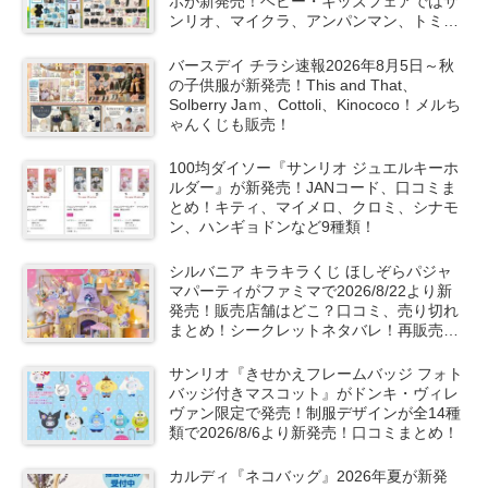
ボが新発売！ベビー・キッズフェアではサ
ンリオ、マイクラ、アンパンマン、トミカ
など秋の子供服も！
バースデイ チラシ速報2026年8月5日～秋
の子供服が新発売！This and That、
Solberry Jaｍ、Cottoli、Kinococo！メルち
ゃんくじも販売！
100均ダイソー『サンリオ ジュエルキーホ
ルダー』が新発売！JANコード、口コミま
とめ！キティ、マイメロ、クロミ、シナモ
ン、ハンギョドンなど9種類！
シルバニア キラキラくじ ほしぞらパジャ
マパーティがファミマで2026/8/22より新
発売！販売店舗はどこ？口コミ、売り切れ
まとめ！シークレットネタバレ！再販売
は？
サンリオ『きせかえフレームバッジ フォト
バッジ付きマスコット』がドンキ・ヴィレ
ヴァン限定で発売！制服デザインが全14種
類で2026/8/6より新発売！口コミまとめ！
カルディ『ネコバッグ』2026年夏が新発