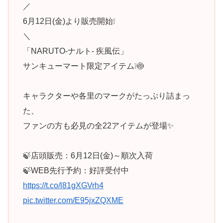
／
6月12日(金)より販売開始❕
＼
「NARUTO-ナルト- 疾風伝」
サンキューマート限定アイテム❕🍥
キャラクターや各里のマークがたっぷり詰まっ
た、
ファンの方も必見の全22アイテムが登場✨
🍃店頭販売：6月12日(金)～順次入荷
🍃WEB先行予約：好評受付中
https://t.co/l81gXGVrh4
pic.twitter.com/E95jxZQXME