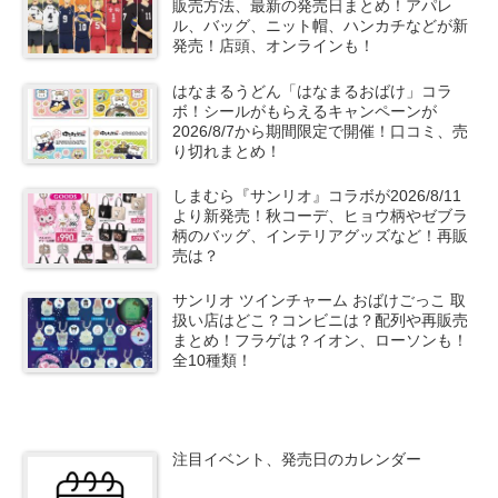
販売方法、最新の発売日まとめ！アパレ
ル、バッグ、ニット帽、ハンカチなどが新
発売！店頭、オンラインも！
はなまるうどん「はなまるおばけ」コラ
ボ！シールがもらえるキャンペーンが
2026/8/7から期間限定で開催！口コミ、売
り切れまとめ！
しまむら『サンリオ』コラボが2026/8/11
より新発売！秋コーデ、ヒョウ柄やゼブラ
柄のバッグ、インテリアグッズなど！再販
売は？
サンリオ ツインチャーム おばけごっこ 取
扱い店はどこ？コンビニは？配列や再販売
まとめ！フラゲは？イオン、ローソンも！
全10種類！
注目イベント、発売日のカレンダー