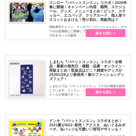
スシロー『パペットスンスン』コラボ！2026年
春に開催！キャンペーン内容、期間、スケジュ
ール、グッズ、メニューまとめ！ピック、ステ
ッカー、エコバッグ、クリアカード、指人形マ
スコットおまけも！売り切れ、再販売は？
回転寿司チェーン・スシロー×『パペットスンスン』のコ
ラボが定期的にに開催しています！限定メニュー、グッ
ズ付きセットの販売・・・続きを読む
しまむら『パペットスンスン』コラボ！全商
品・最新の発売日・種類・品番・オンライン・
再販まとめ！取扱店はどこ？雑貨やグッズが
2026/1/28より新発売！春のファッショングッ
ズフェア！
しまむらでは『パペットスンスン』コラボの雑貨を販売
しています。スンスン、ノンノン、ゾンゾンがかわいい
グッズが登場です！し・・・続きを読む
ドンキ『パペットスンスン』コラボまとめ！
2023夏が4/22~発売！アクスタ、ぬいぐるみポ
ーチ、缶バッジも可愛い♡実写デザインも！