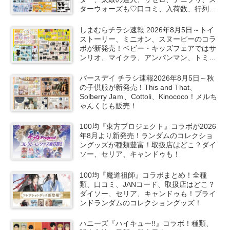
ターウォーズも♡口コミ、入荷数、行列、
売り切れ、整理券は？
しまむらチラシ速報 2026年8月5日～トイ
ストーリー、ミニオン、スヌーピーのコラ
ボが新発売！ベビー・キッズフェアではサ
ンリオ、マイクラ、アンパンマン、トミカ
など秋の子供服も！
バースデイ チラシ速報2026年8月5日～秋
の子供服が新発売！This and That、
Solberry Jaｍ、Cottoli、Kinococo！メルち
ゃんくじも販売！
100均『東方プロジェクト』コラボが2026
年8月より新発売！ランダムのコレクショ
ングッズが種類豊富！取扱店はどこ？ダイ
ソー、セリア、キャンドゥも！
100均『魔道祖師』コラボまとめ！全種
類、口コミ、JANコード、取扱店はどこ？
ダイソー、セリア、キャンドゥも！ブライ
ンドランダムのコレクショングッズ！
ハニーズ『ハイキュー!!』コラボ！種類、