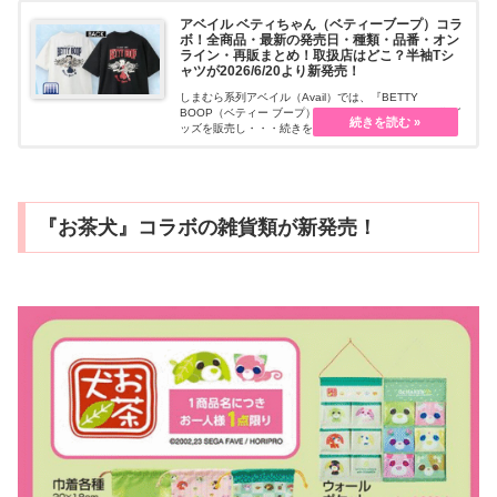
アベイル ベティちゃん（ベティーブープ）コラ
ボ！全商品・最新の発売日・種類・品番・オン
ライン・再販まとめ！取扱店はどこ？半袖Tシ
ャツが2026/6/20より新発売！
しまむら系列アベイル（Avail）では、『BETTY
BOOP（ベティー ブープ）』コラボのアパレルや雑貨グ
ッズを販売し・・・続きを読む
『お茶犬』コラボの雑貨類が新発売！