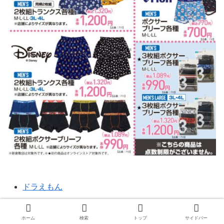
ドラえもん
ディズニー
ホーム
検索
トップ
サイドバー
orion（オリオンビール）