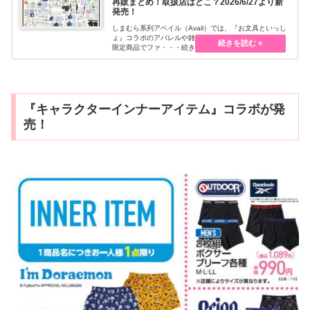
再販まとめ！取扱店はどこ？2026/6/27より新
発売！
しまむら系列アベイル（Avail）では、『お文具といっし
ょ』コラボのアパレルや雑貨グッズを販売しています。
限定商品でファ・・・続きを読む
『キャラクターインナーアイテム』コラボが発
売！