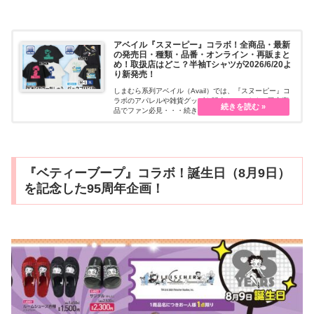
アベイル『スヌーピー』コラボ！全商品・最新
の発売日・種類・品番・オンライン・再販まと
め！取扱店はどこ？半袖Tシャツが2026/6/20よ
り新発売！
しまむら系列アベイル（Avail）では、『スヌーピー』コ
ラボのアパレルや雑貨グッズを販売しています。限定商
品でファン必見・・・続きを読む
『ベティーブープ』コラボ！誕生日（8月9日）
を記念した95周年企画！