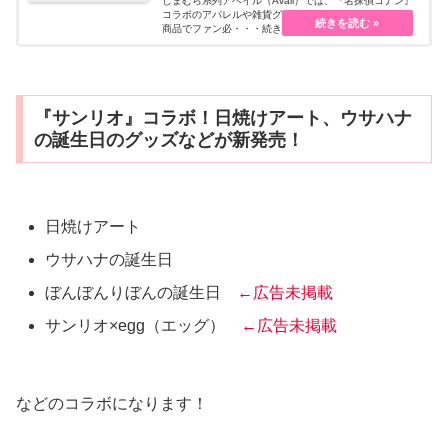
しまむら系列アベイル（Avail）では、『名探偵コナン』
コラボのアパレルや雑貨グッズを販売しています。限定
商品でファン必・・・続きを読む
『サンリオ』コラボ！日焼けアート、ウサハナ
の誕生日のグッズなどが新発売！
日焼けアート
ウサハナの誕生日
ぼんぼんりぼんの誕生日
←広告未掲載
サンリオ×egg（エッグ）
←広告未掲載
などのコラボになります！