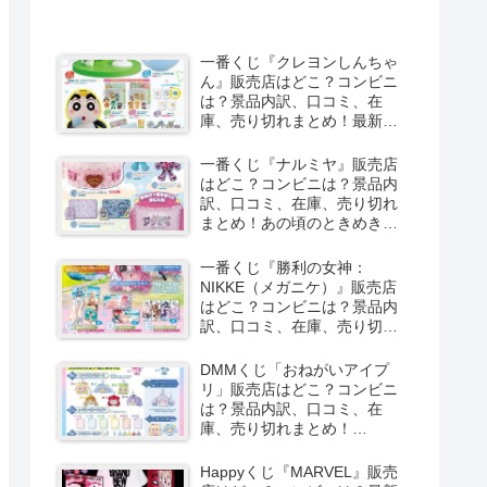
一番くじ『クレヨンしんちゃ
ん』販売店はどこ？コンビニ
は？景品内訳、口コミ、在
庫、売り切れまとめ！最新は
夏のバケーションだゾが
2026/8/8より新発売！
一番くじ『ナルミヤ』販売店
はどこ？コンビニは？景品内
訳、口コミ、在庫、売り切れ
まとめ！あの頃のときめきメ
モリーズが2026/8/8よりファ
ミマで新発売！しまむら系列
一番くじ『勝利の女神：
のアベイルも！
NIKKE（メガニケ）』販売店
はどこ？コンビニは？景品内
訳、口コミ、在庫、売り切れ
まとめ！最新は
CHAPTER8（第8弾）が
DMMくじ「おねがいアイプ
2026/8/8より新発売！
リ」販売店はどこ？コンビニ
は？景品内訳、口コミ、在
庫、売り切れまとめ！
2026/8/7よりローソンなどで
新発売！
Happyくじ『MARVEL』販売