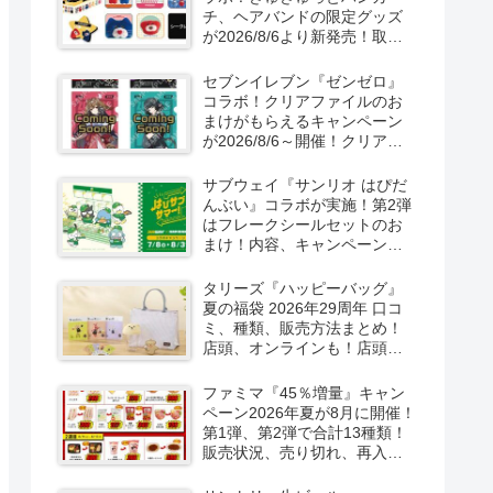
チ、ヘアバンドの限定グッズ
が2026/8/6より新発売！取扱
店はどこ？シークレットも！
セブンイレブン『ゼンゼロ』
コラボ！クリアファイルのお
まけがもらえるキャンペーン
が2026/8/6～開催！クリアカ
ード付き明治チョコも新発
売！
サブウェイ『サンリオ はぴだ
んぶい』コラボが実施！第2弾
はフレークシールセットのお
まけ！内容、キャンペーンま
とめ！
タリーズ『ハッピーバッグ』
夏の福袋 2026年29周年 口コ
ミ、種類、販売方法まとめ！
店頭、オンラインも！店頭と
オンラインで！
ファミマ『45％増量』キャン
ペーン2026年夏が8月に開催！
第1弾、第2弾で合計13種類！
販売状況、売り切れ、再入荷
は？