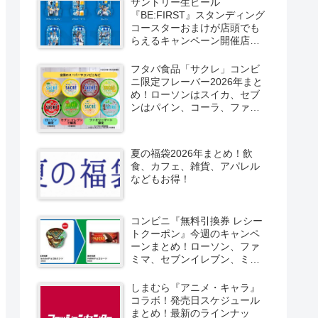
サントリー生ビール
『BE:FIRST』スタンディング
コースターおまけが店頭でも
らえるキャンペーン開催店は
どこ？2026/8/4～コンビニ限
定で6種類！見分け方！セブ
フタバ食品「サクレ」コンビ
ン、ファミマ、ローソン、デ
ニ限定フレーバー2026年まと
イリーヤマザキ、ミニストッ
め！ローソンはスイカ、セブ
プなどで！クーラーバッグ
ンはパイン、コーラ、ファミ
も！
マはソルティライチ！種類・
口コミ！
夏の福袋2026年まとめ！飲
食、カフェ、雑貨、アパレル
などもお得！
コンビニ『無料引換券 レシー
トクーポン』今週のキャンペ
ーンまとめ！ローソン、ファ
ミマ、セブンイレブン、ミニ
ストップも！
しまむら『アニメ・キャラ』
コラボ！発売日スケジュール
まとめ！最新のラインナッ