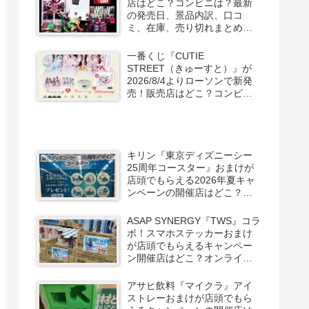
店はどこ？コンビニは？最新
の発売日、景品内訳、口コ
ミ、在庫、売り切れまとめ！
スパイダーマン：ブランド・
ニュー・デイが2026/8/7より
一番くじ『CUTIE
ローソン、ファミマなどで新
STREET（きゅーすと）』が
発売！
2026/8/4よりローソンで新発
売！販売店はどこ？コンビニ
は？景品内訳、口コミ、在
庫、売り切れまとめ！コンビ
ニではキャンペーンも？しま
むら系列アベイルも！
キリン『東京ディズニーシー
25周年コースター』おまけが
店頭でもらえる2026年夏キャ
ンペーンの開催店はどこ？全6
種類でグーフィー、ドナル
ド、チップとデールなども！
ASAP SYNERGY『TWS』コラ
ボ！スマホステッカーおまけ
が店頭でもらえるキャンペー
ン開催店はどこ？オンライン
はグッズも！限定缶もドンキ
などで新発売！
アサヒ飲料『マイクラ』アイ
ストレーおまけが店頭でもら