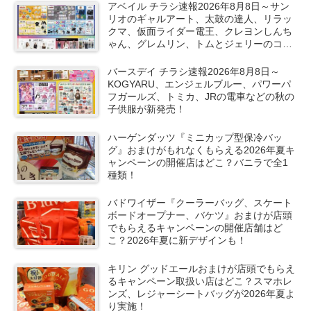
アベイル チラシ速報2026年8月8日～サン
リオのギャルアート、太鼓の達人、リラッ
クマ、仮面ライダー電王、クレヨンしんち
ゃん、グレムリン、トムとジェリーのコラ
ボや秋服が新発売！
バースデイ チラシ速報2026年8月8日～
KOGYARU、エンジェルブルー、パワーパ
フガールズ、トミカ、JRの電車などの秋の
子供服が新発売！
ハーゲンダッツ『ミニカップ型保冷バッ
グ』おまけがもれなくもらえる2026年夏キ
ャンペーンの開催店はどこ？バニラで全1
種類！
バドワイザー『クーラーバッグ、スケート
ボードオープナー、バケツ』おまけが店頭
でもらえるキャンペーンの開催店舗はど
こ？2026年夏に新デザインも！
キリン グッドエールおまけが店頭でもらえ
るキャンペーン取扱い店はどこ？スマホレ
ンズ、レジャーシートバッグが2026年夏よ
り実施！