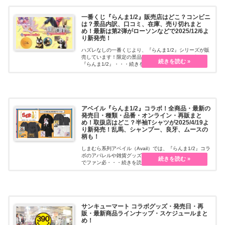
一番くじ『らんま1/2』販売店はどこ？コンビニ
は？景品内訳、口コミ、在庫、売り切れまと
め！最新は第2弾がローソンなどで2025/12/6よ
り新発売！
ハズレなしの一番くじより、『らんま1/2』シリーズが販
売しています！限定の景品などで毎回大人気！一番くじ
『らんま1/2』・・・続きを読む
アベイル『らんま1/2』コラボ！全商品・最新の
発売日・種類・品番・オンライン・再販まと
め！取扱店はどこ？半袖Tシャツが2025/4/19よ
り新発売！乱馬、シャンプー、良牙、ムースの
柄も！
しまむら系列アベイル（Avail）では、『らんま1/2』コラ
ボのアパレルや雑貨グッズを販売しています。限定商品
でファン必・・・続きを読む
サンキューマート コラボグッズ・発売日・再
販・最新商品ラインナップ・スケジュールまと
め！