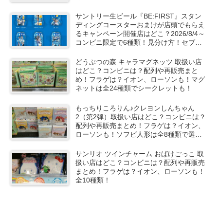
サントリー生ビール『BE:FIRST』スタン
ディングコースターおまけが店頭でもらえ
るキャンペーン開催店はどこ？2026/8/4～
コンビニ限定で6種類！見分け方！セブ
ン、ファミマ、ローソン、デイリーヤマザ
キ、ミニストップなどで！クーラーバッグ
どうぶつの森 キャラマグネッツ 取扱い店
も！
はどこ？コンビニは？配列や再販売まと
め！フラゲは？イオン、ローソンも！マグ
ネットは全24種類でシークレットも！
もっちりころりん♪クレヨンしんちゃん
2（第2弾）取扱い店はどこ？コンビニは？
配列や再販売まとめ！フラゲは？イオン、
ローソンも！ソフビ人形は全8種類で選ん
で購入可能！
サンリオ ツインチャーム おばけごっこ 取
扱い店はどこ？コンビニは？配列や再販売
まとめ！フラゲは？イオン、ローソンも！
全10種類！