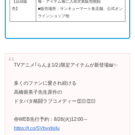
【店頭販
毎・アイテム毎に入荷次第販売開始
売】
■販売場所：サンキューマート各店舗、公式オン
ラインショップ他
TVアニメ｢らんま1/2｣限定アイテムが新登場📖✨
多くのファンに愛され続ける
高橋留美子先生原作の
ドタバタ格闘ラブコメディー👏🏻👏🏻
🍥WEB先行予約：8/26(火)12:00～
https://t.co/SVbvxbjjIu