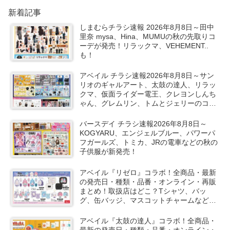
新着記事
しまむらチラシ速報 2026年8月8日～田中
里奈 mysa、Hina、MUMUの秋の先取りコ
ーデが発売！リラックマ、VEHEMENT..
も！
アベイル チラシ速報2026年8月8日～サン
リオのギャルアート、太鼓の達人、リラッ
クマ、仮面ライダー電王、クレヨンしんち
ゃん、グレムリン、トムとジェリーのコラ
ボや秋服が新発売！
バースデイ チラシ速報2026年8月8日～
KOGYARU、エンジェルブルー、パワーパ
フガールズ、トミカ、JRの電車などの秋の
子供服が新発売！
アベイル『リゼロ』コラボ！全商品・最新
の発売日・種類・品番・オンライン・再販
まとめ！取扱店はどこ？Tシャツ、バッ
グ、缶バッジ、マスコットチャームなどが
2026/8/8より新発売！
アベイル『太鼓の達人』コラボ！全商品・