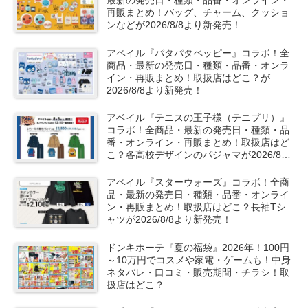
最新の発売日・種類・品番・オンライン・
再販まとめ！バッグ、チャーム、クッショ
ンなどが2026/8/8より新発売！
アベイル『パタパタペッピー』コラボ！全
商品・最新の発売日・種類・品番・オンラ
イン・再販まとめ！取扱店はどこ？が
2026/8/8より新発売！
アベイル『テニスの王子様（テニプリ）』
コラボ！全商品・最新の発売日・種類・品
番・オンライン・再販まとめ！取扱店はど
こ？各高校デザインのパジャマが2026/8/8
より新発売！
アベイル『スターウォーズ』コラボ！全商
品・最新の発売日・種類・品番・オンライ
ン・再販まとめ！取扱店はどこ？長袖Tシ
ャツが2026/8/8より新発売！
ドンキホーテ『夏の福袋』2026年！100円
～10万円でコスメや家電・ゲームも！中身
ネタバレ・口コミ・販売期間・チラシ！取
扱店はどこ？