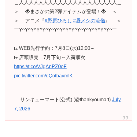
＿人人人人人人人人人人人人人人人人人人人人＿
＞ 🌟まさかの第2弾アイテムが登場！🌟 ＜
＞ アニメ『
#野原ひろし
#昼メシの流儀
』 ＜
￣Y^Y^Y^Y^Y^Y^Y^Y^Y^Y^Y^Y^Y^Y^Y^Y^￣
🍱WEB先行予約：7月8日(水)12:00～
🍱店頭販売：7月下旬～入荷順次
https://t.co/VJgAnPZ0oF
pic.twitter.com/dQotbaymIK
— サンキューマート(公式) (@thankyoumart)
July
7, 2026